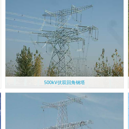
500kV伏双回角钢塔