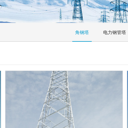
角钢塔
电力钢管塔