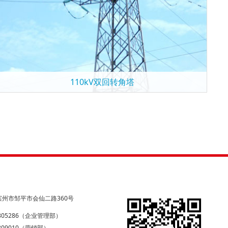
110kV双回转角塔
州市邹平市会仙二路360号
4305286（企业管理部）
4309010（营销部）