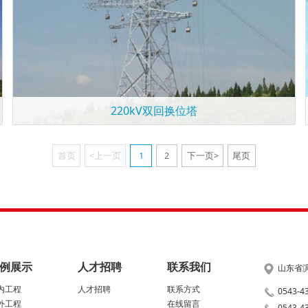
220kV双回换位塔
首页
<上一页
1
2
下一页>
尾页
例展示
人才招聘
联系我们
山东省滨
内工程
人才招聘
联系方式
0543-
外工程
在线留言
0543-