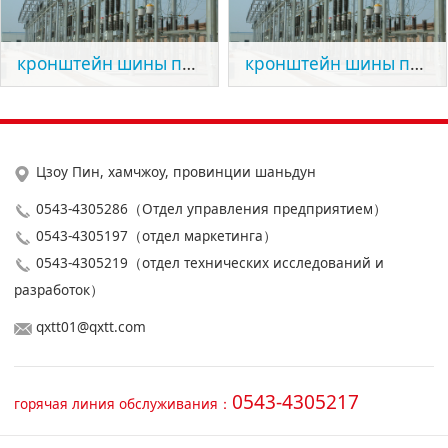
кронштейн шины подстанции 330kV
кронштейн шины подстанции 330kV
Цзоу Пин, хамчжоу, провинции шаньдун
0543-4305286（Отдел управления предприятием）
0543-4305197（отдел маркетинга）
0543-4305219（отдел технических исследований и
разработок）
qxtt01@qxtt.com
0543-4305217
горячая линия обслуживания：