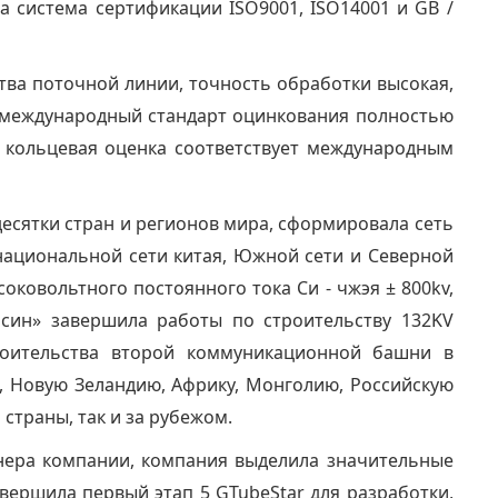
а система сертификации ISO9001, ISO14001 и GB /
тва поточной линии, точность обработки высокая,
на международный стандарт оцинкования полностью
 кольцевая оценка соответствует международным
есятки стран и регионов мира, сформировала сеть
национальной сети китая, Южной сети и Северной
соковольтного постоянного тока Си - чжэя ± 800kv,
исин» завершила работы по строительству 132KV
троительства второй коммуникационной башни в
ю, Новую Зеландию, Африку, Монголию, Российскую
 страны, так и за рубежом.
тнера компании, компания выделила значительные
авершила первый этап 5 GTubeStar для разработки,