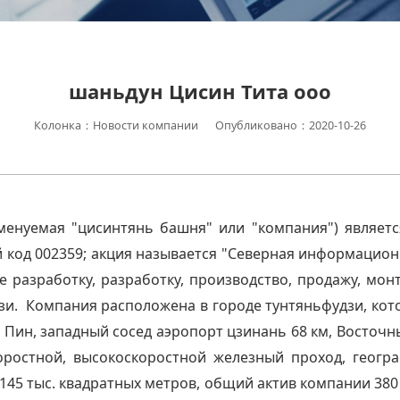
шаньдун Цисин Тита ооо
Колонка：Новости компании
Опубликовано：2020-10-26
именуемая "цисинтянь башня" или "компания") являе
код 002359; акция называется "Северная информацион
 разработку, разработку, производство, продажу, мон
язи. Компания расположена в городе тунтяньфудзи, кот
у Пин, западный сосед аэропорт цзинань 68 км, Восточ
коростной, высокоскоростной железный проход, геогр
45 тыс. квадратных метров, общий актив компании 380 