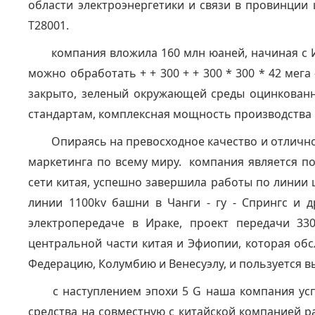
области электроэнергетики и связи в провинции 
T28001.
компания вложила 160 млн юаней, начиная с И
можно обработать + + 300 + + 300 * 300 * 42 ме
закрыто, зеленый окружающей среды оцинкованн
стандартам, комплексная мощность производства 
Опираясь на превосходное качество и отлично
маркетинга по всему миру. компания является п
сети китая, успешно завершила работы по линии ци
линии 1100kv башни в Чанги - гу - Спрингс и 
электропередаче в Ираке, проект передачи 33
центральной части китая и Эфиопии, которая обс
Федерацию, Колумбию и Венесуэлу, и пользуется вы
с наступлением эпохи 5 G наша компания усп
средства на совместную с китайской компанией ра