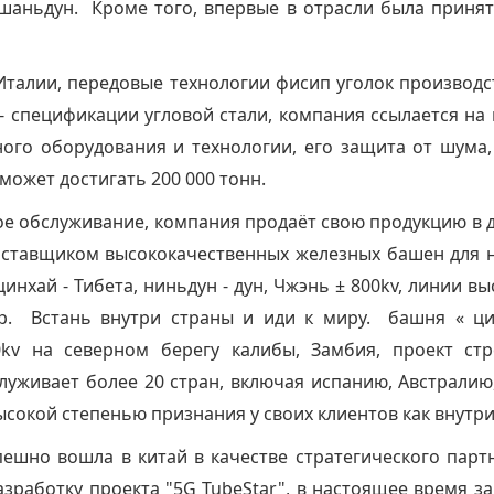
шаньдун. Кроме того, впервые в отрасли была принят
талии, передовые технологии фисип уголок производс
га - спецификации угловой стали, компания ссылается 
ого оборудования и технологии, его защита от шума,
может достигать 200 000 тонн.
е обслуживание, компания продаёт свою продукцию в д
оставщиком высококачественных железных башен для 
нхай - Тибета, ниньдун - дун, Чжэнь ± 800kv, линии вы
др. Встань внутри страны и иди к миру. башня « ц
0kv на северном берегу калибы, Замбия, проект с
луживает более 20 стран, включая испанию, Австрали
сокой степенью признания у своих клиентов как внутри
ешно вошла в китай в качестве стратегического пар
зработку проекта "5G TubeStar", в настоящее время з