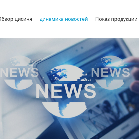
Обзор цисиня
динамика новостей
Показ продукции