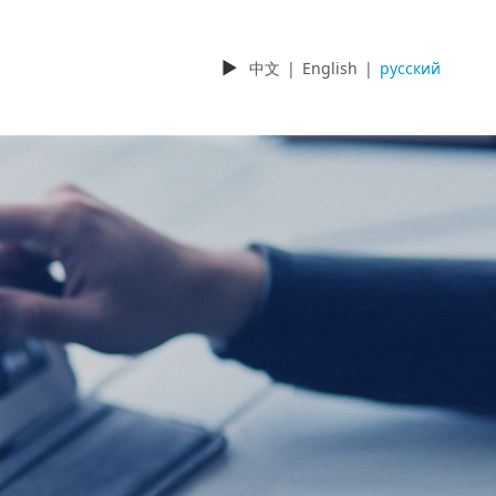
►
中文
|
English
|
русский