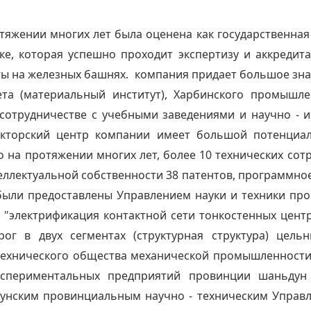
отяжении многих лет была оценена как государственна
е, которая успешно проходит экспертизу и аккредита
ы на железных башнях. компания придает большое значе
ета (материальный институт), Харбинского промышле
в сотрудничестве с учебными заведениями и научно -
рукторский центр компании имеет большой потенциал
 на протяжении многих лет, более 10 технических сот
еллектуальной собственности 38 патентов, программное
 были предоставлены Управлением науки и техники п
электрификация контактной сети тонкостенных центр
рог в двух сегментах (структурная структура) цел
 технического общества механической промышленност
кспериментальных предприятий провинции шаньдун
нским провинциальным научно - техническим Управле