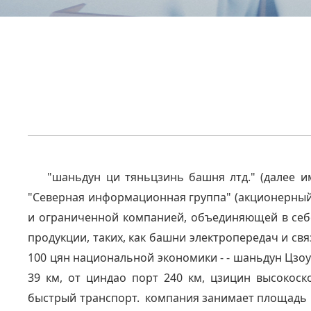
"шаньдун ци тяньцзинь башня лтд." (далее 
"Северная информационная группа" (акционерный 
и ограниченной компанией, объединяющей в себе
продукции, таких, как башни электропередач и св
100 цян национальной экономики - - шаньдун Цзо
39 км, от циндао порт 240 км, цзицин высокос
быстрый транспорт. компания занимает площадь 1